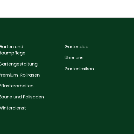
Garten und
Gartenabo
Baumpflege
Über uns
Gartengestaltung
Gartenlexikon
Premium-Rollrasen
Pflasterarbeiten
Zäune und Palisaden
Winterdienst