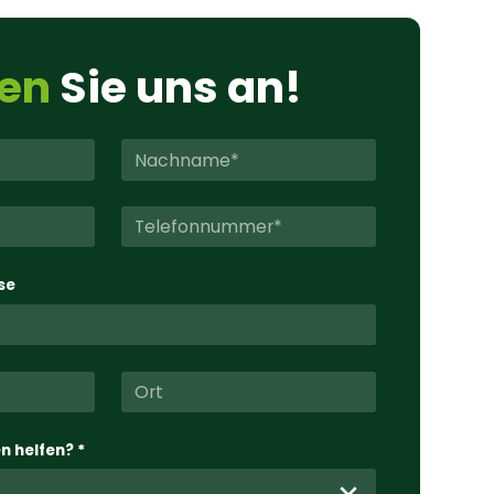
en
Sie uns an!
se
n helfen? *